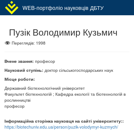
WEB-портфоліо науковців ДБТУ
Toggl
navig
Пузік Володимир Кузьмич
Переглядів:
1998
Вчене звання:
професор
Науковий ступінь:
доктор сільськогосподарських наук
Місце роботи:
Державний біотехнологічний університет
Факультет біотехнологій ; Кафедра екології та біотехнологій в
рослинництві
професор
Інформаційна сторінка науковця на сайті університету::
https://biotechuniv.edu.ua/person/puzik-volodymyr-kuzmych/