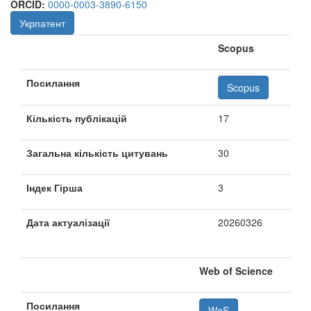
ORCID:
0000-0003-3890-6150
Укрпатент
Scopus
Посилання
Scopus
Кількість публікацій
17
Загальна кількість цитувань
30
Індек Гірша
3
Дата актуалізації
20260326
Web of Science
Посилання
WoS