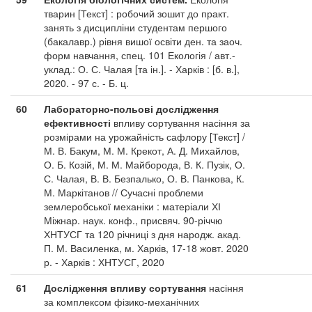
тварин [Текст] : робочий зошит до практ.
занять з дисципліни студентам першого
(бакалавр.) рівня вишої освіти ден. та заоч.
форм навчання, спец. 101 Екологія / авт.-
уклад.: О. С. Чалая [та ін.]. - Харків : [б. в.],
2020. - 97 с. - Б. ц.
60
Лабораторно-польові дослідження
ефективності
впливу сортування насіння за
розмірами на урожайність сафлору [Текст] /
М. В. Бакум, М. М. Крекот, А. Д. Михайлов,
О. Б. Козій, М. М. Майборода, В. К. Пузік, О.
С. Чалая, В. В. Безпалько, О. В. Панкова, К.
М. Маркітанов // Сучасні проблеми
землеробської механіки : матеріали ХІ
Міжнар. наук. конф., присвяч. 90-річчю
ХНТУСГ та 120 річниці з дня народж. акад.
П. М. Василенка, м. Харків, 17-18 жовт. 2020
р. - Харків : ХНТУСГ, 2020
61
Дослідження впливу сортування
насіння
за комплексом фізико-механічних