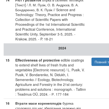
14
Ріст і розвиток
огірка в скляних теплицях
[Текст] / Л. М. Пузік, О. В. Андрєєв, В. А.
Бондаренко, В. К. Пузік // Science and
Technology: Theory, Practice and Progress :
Collection of Scientific Papers with
Proceedings of the 1st International Scientific
and Practical Conference, International
Scientific Unity, September 3-5, 2025. -
Krakow, 2025. - P. 18-21
2024
15
Effectiveness of protective
edible coatings
Повний т
to extend shelf lives of fresh fruits and
vegetables [Electronic resource] / L. Pusik, V.
Pusik, V. Bondarenko, N. Didukh, I.
Semenenko // Ecology, Biotechnology,
Agriculture and Forestry in the 21st century:
problems and solutions : monograph. - Tallinn
: Teadmus OÜ, 2024. - Р. 177-184
16
Втрати маси коренеплодів
буряка
столового під час зберігання залежно від