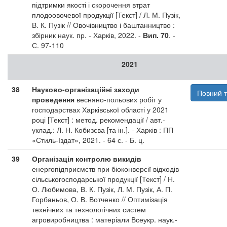
підтримки якості і скорочення втрат
плодоовочевої продукції [Текст] / Л. М. Пузік,
В. К. Пузік // Овочівництво і баштанництво :
збірник наук. пр. - Харків, 2022. -
Вип. 70
. -
С. 97-110
2021
38
Науково-організаційні заходи
Повний т
проведення
весняно-польових робіт у
господарствах Харківської області у 2021
році [Текст] : метод. рекомендації / авт.-
уклад.: Л. Н. Кобизєва [та ін.]. - Харків : ПП
«Стиль-Іздат», 2021. - 64 с. - Б. ц.
39
Організація контролю викидів
енергопідприємств при біоконверсії відходів
сільськогосподарської продукції [Текст] / Н.
О. Любимова, В. К. Пузік, Л. М. Пузік, А. П.
Горбаньов, О. В. Вотченко // Оптимізація
технічних та технологічних систем
агровиробництва : матеріали Всеукр. наук.-