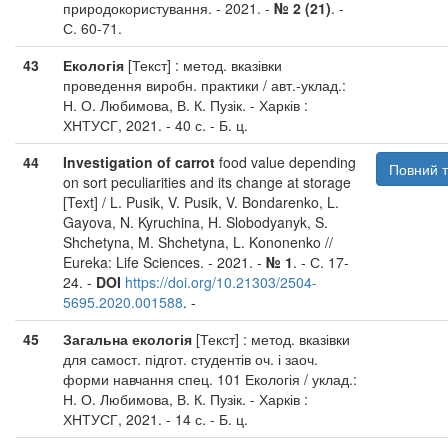
природокористування. - 2021. -
№ 2 (21)
. -
С. 60-71.
43
Екологія
[Текст] : метод. вказівки
проведення виробн. практики / авт.-уклад.:
Н. О. Любимова, В. К. Пузік. - Харків :
ХНТУСГ, 2021. - 40 с. - Б. ц.
44
Investigation of carrot
food value depending
Повний т
on sort peculiarities and its change at storage
[Text] / L. Pusik, V. Pusik, V. Bondarenko, L.
Gayova, N. Kyruchina, H. Slobodyanyk, S.
Shchetyna, M. Shchetyna, L. Kononenko //
Eureka: Life Sciences. - 2021. -
№ 1
. - С. 17-
24. -
DOI
https://doi.org/10.21303/2504-
5695.2020.001588
. -
45
Загальна екологія
[Текст] : метод. вказівки
для самост. підгот. студентів оч. і заоч.
форми навчання спец. 101 Екологія / уклад.:
Н. О. Любимова, В. К. Пузік. - Харків :
ХНТУСГ, 2021. - 14 с. - Б. ц.