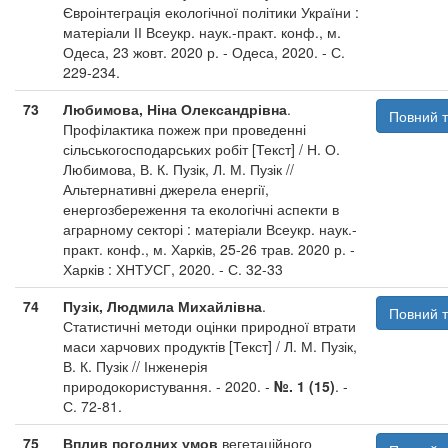
Євроінтеграція екологічної політики України :
матеріали ІІ Всеукр. наук.-практ. конф., м.
Одеса, 23 жовт. 2020 р. - Одеса, 2020. - С.
229-234.
73
Любимова, Ніна Олександрівна
.
Повний т
Профілактика пожеж при проведенні
сільськогосподарських робіт [Текст] / Н. О.
Любимова, В. К. Пузік, Л. М. Пузік //
Альтернативні джерела енергії,
енергозбереження та екологічні аспекти в
аграрному секторі : матеріали Всеукр. наук.-
практ. конф., м. Харків, 25-26 трав. 2020 р. -
Харків : ХНТУСГ, 2020. - С. 32-33
74
Пузік, Людмила Михайлівна
.
Повний т
Статистичні методи оцінки природної втрати
маси харчових продуктів [Текст] / Л. М. Пузік,
В. К. Пузік // Інженерія
природокористування. - 2020. -
№. 1 (15)
. -
С. 72-81.
75
Вплив погодних умов
вегетаційного