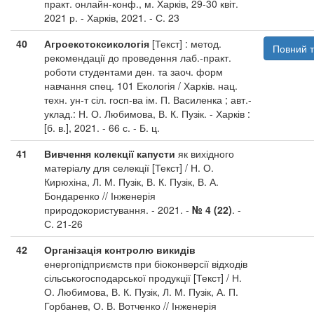
практ. онлайн-конф., м. Харків, 29-30 квіт.
2021 р. - Харків, 2021. - С. 23
40
Агроекотоксикологія
[Текст] : метод.
Повний т
рекомендації до проведення лаб.-практ.
роботи студентами ден. та заоч. форм
навчання спец. 101 Екологія / Харків. нац.
техн. ун-т сіл. госп-ва ім. П. Василенка ; авт.-
уклад.: Н. О. Любимова, В. К. Пузік. - Харків :
[б. в.], 2021. - 66 с. - Б. ц.
41
Вивчення колекції капусти
як вихідного
матеріалу для селекції [Текст] / Н. О.
Кирюхіна, Л. М. Пузік, В. К. Пузік, В. А.
Бондаренко // Інженерія
природокористування. - 2021. -
№ 4 (22)
. -
С. 21-26
42
Організація контролю викидів
енергопідприємств при біоконверсії відходів
сільськогосподарської продукції [Текст] / Н.
О. Любимова, В. К. Пузік, Л. М. Пузік, А. П.
Горбанев, О. В. Вотченко // Інженерія