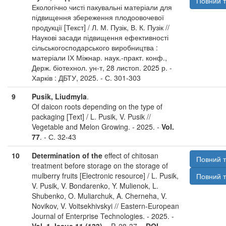
Повний т
Екологічно чисті пакувальні матеріали для
підвищення збереження плодоовочевої
продукції [Текст] / Л. М. Пузік, В. К. Пузік //
Наукові засади підвищення ефективності
сільськогосподарського виробництва :
матеріали ІХ Міжнар. наук.-практ. конф.,
Держ. біотехнол. ун-т, 28 листоп. 2025 р. -
Харків : ДБТУ, 2025. - С. 301-303
9
Pusik, Liudmyla
.
Of daicon roots depending on the type of
packaging [Text] / L. Pusik, V. Pusik //
Vegetable and Melon Growing. - 2025. -
Vol.
77
. - С. 32-43
10
Determination of the
effect of chitosan
Повний т
treatment before storage on the storage of
mulberry fruits [Electronic resource] / L. Pusik,
Повний т
V. Pusik, V. Bondarenko, Y. Mulienok, L.
Shubenko, O. Muliarchuk, A. Cherneha, V.
Novikov, V. Voitsekhivskyi // Eastern-European
Journal of Enterprise Technologies. - 2025. -