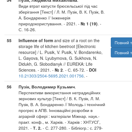
54
Пузік, Людмила Михайлівна
.
Види втрат капусти брюсельської під час
зберігання [Текст] / Л. М. Пузік, В. К. Пузік, В.
А. Бондаренко // Інженерія
природокористування. - 2021. -
№ 1 (19)
. -
С. 16-26.
55
Influence of form
and size of a root on the
Повний т
storage life of kitchen beetroot [Electronic
resource] / L. Pusik, V. Pusik, V. Bondarenko,
Повний т
L. Gayova, N. Lyubymova, G. Sukhova, N.
Didukh, G. Slobodianyk // EUREKA: Life
Sciences. - 2021. -
№ 2
. - С. 65-72. -
DOI
10.21303/2504-5695.2021.001756
. -
56
Пузік, Володимир Кузьмич
.
Перспективи використання нетрадиційних
зернових культур [Текст] / В. К. Пузік, Л. М.
Пузік, В. А. Бондаренко // Молодь і технічний
прогрес в АПВ. Інноваційні розробки в
аграрній сфері : матеріали Міжнар. наук.-
практ. конф., м. Харків. - Харків : ХНТУСГ,
2021. -
Т. 2.
- С. 277-280. - Бібліогр.: с. 279-