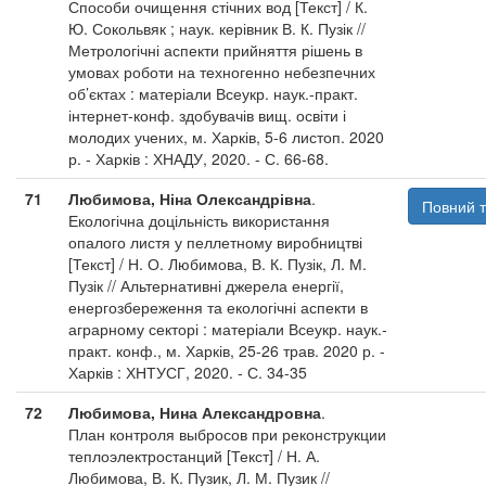
Способи очищення стічних вод [Текст] / К.
Ю. Сокольвяк ; наук. керівник В. К. Пузік //
Метрологічні аспекти прийняття рішень в
умовах роботи на техногенно небезпечних
об’єктах : матеріали Всеукр. наук.-практ.
інтернет-конф. здобувачів вищ. освіти і
молодих учених, м. Харків, 5-6 листоп. 2020
р. - Харків : ХНАДУ, 2020. - С. 66-68.
71
Любимова, Ніна Олександрівна
.
Повний т
Екологічна доцільність використання
опалого листя у пеллетному виробництві
[Текст] / Н. О. Любимова, В. К. Пузік, Л. М.
Пузік // Альтернативні джерела енергії,
енергозбереження та екологічні аспекти в
аграрному секторі : матеріали Всеукр. наук.-
практ. конф., м. Харків, 25-26 трав. 2020 р. -
Харків : ХНТУСГ, 2020. - С. 34-35
72
Любимова, Нина Александровна
.
План контроля выбросов при реконструкции
теплоэлектростанций [Текст] / Н. А.
Любимова, В. К. Пузик, Л. М. Пузик //