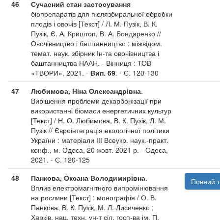
46
Сучасний стан застосування
біопрепаратів для післязбиральної обробки
плодів і овочів [Текст] / Л. М. Пузік, В. К.
Пузік, Є. А. Криштоп, В. А. Бондаренко //
Овочівництво і баштанництво : міжвідом.
темат. наук. збірник Ін-та овочівництва і
баштанництва НААН. - Вінниця : ТОВ
«ТВОРИ», 2021. -
Вип. 69
. - С. 120-130
47
Любимова, Ніна Олександрівна
.
Вирішення проблеми декарбонізації при
використанні біомаси енергетичних культур
[Текст] / Н. О. Любимова, В. К. Пузік, Л. М.
Пузік // Євроінтеграція екологічної політики
України : матеріали ІІІ Всеукр. наук.-практ.
конф., м. Одеса, 20 жовт. 2021 р. - Одеса,
2021. - С. 120-125
48
Панкова, Оксана Володимирівна
.
Повний т
Вплив електромагнітного випромінювання
на рослини [Текст] : монографія / О. В.
Панкова, В. К. Пузік, М. Л. Лисиченко ;
Харків. нац. техн. ун-т сіл. госп-ва ім. П.