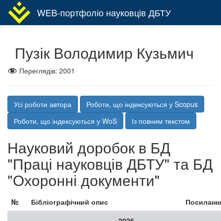
WEB-портфоліо науковців ДБТУ
Пузік Володимир Кузьмич
Переглядів:
2001
Усі роботи автора
Роботи, що індексуються у Scopus
Роботи, що індексуються у WoS
Із повним текстом
Науковий доробок в БД
"Праці науковців ДБТУ" та БД
"Охоронні документи"
№
Бібліографічний опис
Посиланн
2026