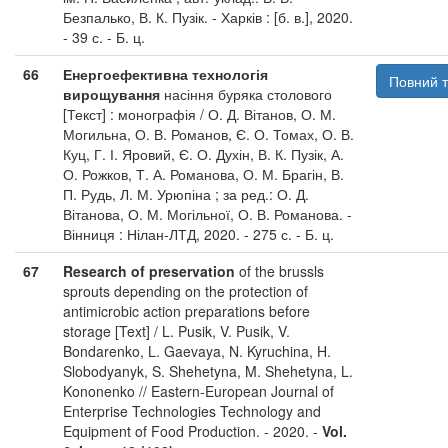
Безпалько, В. К. Пузік. - Харків : [б. в.], 2020.
- 39 с. - Б. ц.
66
Енергоефективна технологія
Повний т
вирощування
насіння буряка столового
[Текст] : монографія / О. Д. Вітанов, О. М.
Могильна, О. В. Романов, Є. О. Томах, О. В.
Куц, Г. І. Яровий, Є. О. Духін, В. К. Пузік, А.
О. Рожков, Т. А. Романова, О. М. Брагін, В.
П. Рудь, Л. М. Урюпіна ; за ред.: О. Д.
Вітанова, О. М. Могільної, О. В. Романова. -
Вінниця : Нілан-ЛТД, 2020. - 275 с. - Б. ц.
67
Research of preservation
of the brussls
sprouts depending on the protection of
antimicrobic action preparations before
storage [Text] / L. Pusik, V. Pusik, V.
Bondarenko, L. Gaevaya, N. Kyruchina, H.
Slobodyanyk, S. Shehetyna, M. Shehetyna, L.
Kononenko // Eastern-European Journal of
Enterprise Technologies Technology and
Equipment of Food Production. - 2020. -
Vol.