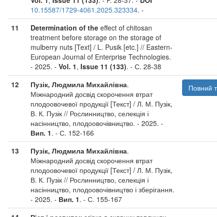
Vol. 1
,
Issue 11 (133)
. - P. 28-37. -
DOI
10.15587/1729-4061.2025.323334
. -
11
Determination of the
effect of chitosan
treatment before storage on the storage of
mulberry nuts [Text] / L. Pusik [etc.] // Eastern-
European Journal of Enterprise Technologies.
- 2025. -
Vol. 1
,
Issue 11 (133)
. - С. 28-38
12
Пузік, Людмила Михайлівна
.
Повний т
Міжнародний досвід скорочення втрат
плодоовочевої продукції [Текст] / Л. М. Пузік,
В. К. Пузік // Рослинництво, селекція і
насінництво, плодоовочівництво. - 2025. -
Вип. 1
. - С. 152-166
13
Пузік, Людмила Михайлівна
.
Міжнародний досвід скорочення втрат
плодоовочевої продукції [Текст] / Л. М. Пузік,
В. К. Пузік // Рослинництво, селекція і
насінництво, плодоовочівництво і зберігання.
- 2025. -
Вип. 1
. - С. 155-167