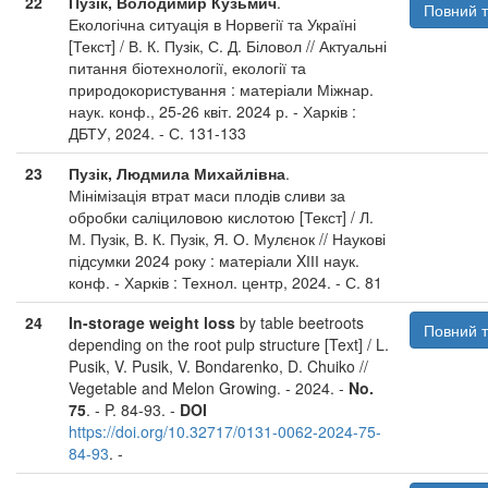
22
Пузік, Володимир Кузьмич
.
Повний т
Екологічна ситуація в Норвегії та Україні
[Текст] / В. К. Пузік, С. Д. Біловол // Актуальні
питання біотехнології, екології та
природокористування : матеріали Міжнар.
наук. конф., 25-26 квіт. 2024 р. - Харків :
ДБТУ, 2024. - С. 131-133
23
Пузік, Людмила Михайлівна
.
Мінімізація втрат маси плодів сливи за
обробки саліциловою кислотою [Текст] / Л.
М. Пузік, В. К. Пузік, Я. О. Мулєнок // Наукові
підсумки 2024 року : матеріали XІІІ наук.
конф. - Харків : Технол. центр, 2024. - С. 81
24
In-storage weight loss
by table beetroots
Повний т
depending on the root pulp structure [Text] / L.
Pusik, V. Pusik, V. Bondarenko, D. Chuiko //
Vegetable and Melon Growing. - 2024. -
No.
75
. - P. 84-93. -
DOI
https://doi.org/10.32717/0131-0062-2024-75-
84-93
. -