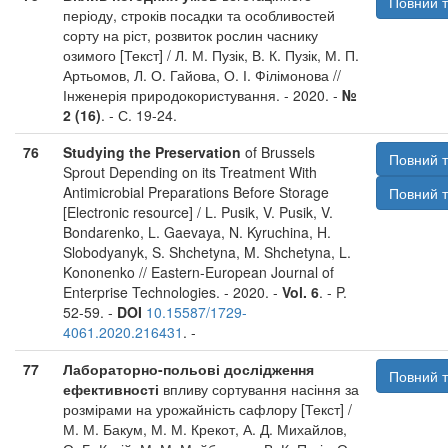
Повний т
періоду, строків посадки та особливостей
сорту на ріст, розвиток рослин часнику
озимого [Текст] / Л. М. Пузік, В. К. Пузік, М. П.
Артьомов, Л. О. Гайова, О. І. Філімонова //
Інженерія природокористування. - 2020. -
№
2 (16)
. - С. 19-24.
76
Studying the Preservation
of Brussels
Повний т
Sprout Depending on its Treatment With
Antimicrobial Preparations Before Storage
Повний т
[Electronic resource] / L. Pusik, V. Pusik, V.
Bondarenko, L. Gaevaya, N. Kyruchina, H.
Slobodyanyk, S. Shchetyna, M. Shchetyna, L.
Kononenko // Eastern-European Journal of
Enterprise Technologies. - 2020. -
Vol. 6
. - P.
52-59. -
DOI
10.15587/1729-
4061.2020.216431
. -
77
Лабораторно-польові дослідження
Повний т
ефективності
впливу сортування насіння за
розмірами на урожайність сафлору [Текст] /
М. М. Бакум, М. М. Крекот, А. Д. Михайлов,