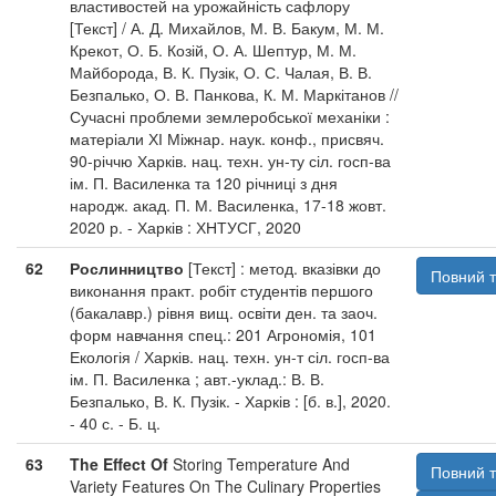
властивостей на урожайність сафлору
[Текст] / А. Д. Михайлов, М. В. Бакум, М. М.
Крекот, О. Б. Козій, О. А. Шептур, М. М.
Майборода, В. К. Пузік, О. С. Чалая, В. В.
Безпалько, О. В. Панкова, К. М. Маркітанов //
Сучасні проблеми землеробської механіки :
матеріали ХІ Міжнар. наук. конф., присвяч.
90-річчю Харків. нац. техн. ун-ту сіл. госп-ва
ім. П. Василенка та 120 річниці з дня
народж. акад. П. М. Василенка, 17-18 жовт.
2020 р. - Харків : ХНТУСГ, 2020
62
Рослинництво
[Текст] : метод. вказівки до
Повний т
виконання практ. робіт студентів першого
(бакалавр.) рівня вищ. освіти ден. та заоч.
форм навчання спец.: 201 Агрономія, 101
Екологія / Харків. нац. техн. ун-т сіл. госп-ва
ім. П. Василенка ; авт.-уклад.: В. В.
Безпалько, В. К. Пузік. - Харків : [б. в.], 2020.
- 40 с. - Б. ц.
63
The Effect Of
Storing Temperature And
Повний т
Variety Features On The Culinary Properties