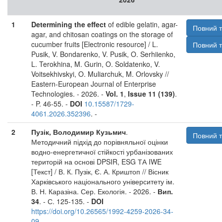
1
Determining the effect
of edible gelatin, agar-
Повний т
agar, and chitosan coatings on the storage of
cucumber fruits [Electronic resource] / L.
Повний т
Pusik, V. Bondarenko, V. Pusik, O. Serhiienko,
L. Terokhina, M. Gurin, O. Soldatenko, V.
Voitsekhivskyi, O. Muliarchuk, M. Orlovsky //
Eastern-European Journal of Enterprise
Technologies. - 2026. -
Vol. 1
,
Issue 11 (139)
.
- P. 46-55. -
DOI
10.15587/1729-
4061.2026.352396
. -
2
Пузік, Володимир Кузьмич
.
Повний т
Методичний підхід до порівняльної оцінки
водно-енергетичної стійкості урбанізованих
територій на основі DPSIR, ESG ТА IWE
[Текст] / В. К. Пузік, Є. А. Криштоп // Вісник
Харківського національного університету ім.
В. Н. Каразіна. Сер. Екологія. - 2026. -
Вип.
34
. - С. 125-135. -
DOI
https://doi.org/10.26565/1992-4259-2026-34-
09
. -