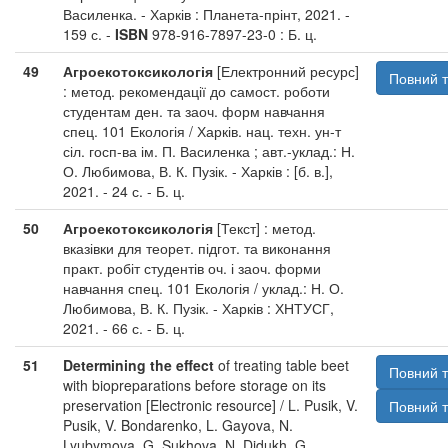
Василенка. - Харків : Планета-прінт, 2021. -
159 с. -
ISBN
978-916-7897-23-0 : Б. ц.
49
Агроекотоксикологія
[Електронний ресурс]
Повний т
: метод. рекомендації до самост. роботи
студентам ден. та заоч. форм навчання
спец. 101 Екологія / Харків. нац. техн. ун-т
сіл. госп-ва ім. П. Василенка ; авт.-уклад.: Н.
О. Любимова, В. К. Пузік. - Харків : [б. в.],
2021. - 24 с. - Б. ц.
50
Агроекотоксикологія
[Текст] : метод.
вказівки для теорет. підгот. та виконання
практ. робіт студентів оч. і заоч. форми
навчання спец. 101 Екологія / уклад.: Н. О.
Любимова, В. К. Пузік. - Харків : ХНТУСГ,
2021. - 66 с. - Б. ц.
51
Determining the effect
of treating table beet
Повний т
with biopreparations before storage on its
preservation [Electronic resource] / L. Pusik, V.
Повний т
Pusik, V. Bondarenko, L. Gayova, N.
Lyubymova, G. Sukhova, N. Didukh, G.