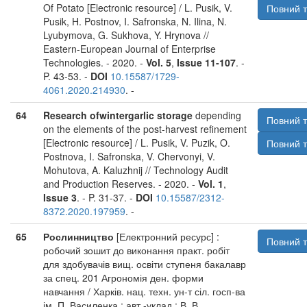
Of Potato [Electronic resource] / L. Pusik, V.
Повний т
Pusik, H. Postnov, I. Safronska, N. Ilina, N.
Lyubymova, G. Sukhova, Y. Hrynova //
Eastern-European Journal of Enterprise
Technologies. - 2020. -
Vol. 5
,
Issue 11-107
. -
P. 43-53. -
DOI
10.15587/1729-
4061.2020.214930
. -
64
Research ofwintergarlic storage
depending
Повний т
on the elements of the post-harvest refinement
[Electronic resource] / L. Pusik, V. Puzik, O.
Повний т
Postnova, I. Safronska, V. Chervonyi, V.
Mohutova, A. Kaluzhnij // Technology Audit
and Production Reserves. - 2020. -
Vol. 1
,
Issue 3
. - P. 31-37. -
DOI
10.15587/2312-
8372.2020.197959
. -
65
Рослинництво
[Електронний ресурс] :
Повний т
робочий зошит до виконання практ. робіт
для здобувачів вищ. освіти ступеня бакалавр
за спец. 201 Агрономія ден. форми
навчання / Харків. нац. техн. ун-т сіл. госп-ва
ім. П. Василенка ; авт.-уклад.: В. В.