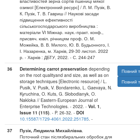
властивостей зерна сортів пшениці мякої
озимої [Електронний ресурс] / Л. М. Пузік, В.
К. Пузік, Т. В. Гавриш // Наукові засади
підвищення ефективності
сільськогосподарського виробництва :
матеріали VІ Міжнар. наук.-практ. конф.,
присвяч. ювіл. річницям проф. О. М.
Можейка, В. В. Милого, Ю. В. Будьонного, І.
І. Назаренка, м. Харків, 29-30 листоп. 2022
р. - Харків : ДБТУ, 2022. - С. 244-247
36
Determining carrot preservation
depending
Повний т
on the root qualityand and size, as well as on
storage techniques [Electronic resource] / L.
Повний т
Pusik, V. Pusik, V. Bondarenko, L. Gaevaya, N.
Kyruchina, O. Kuts, G. Slobodianyk, O.
Nakloka // Eastern-European Journal of
Enterprise Technologies. - 2022. -
Vol. 1
,
Issue 11 (115)
. - P. 26-32. -
DOI
10.15587/1729-4061.2022.251785
. -
37
Пузік, Людмила Михайлівна
.
Поточний стан післязбиральних обробок для