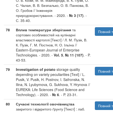
О. Б. Козій, М. М. Майборода, В. К. Пузік, О.
С. Чалая, В. В. Безпалько, О. В. Панкова, В.
О. Гробов // Інженерія
природокористування. - 2020. -
№ 3 (17)
. -
С. 35-40.
78
Вплив температури зберігання
та
Повний т
сортових особливостей на кулінарні
властивості картоплі [Текст] / Л. М. Пузік, В.
К. Пузік, Г. М. Постнов, Н. О. Ільїна //
Eastern-European Journal of Enterprise
Technologies. - 2020. -
Vol. 5
,
№ 11 (107)
. - P.
43-53.
79
Investigation of potato
storage quality
Повний т
depending on variety peculiarities [Text] / L.
Pusik, V. Pusik, H. Postnov, I. Safronska, N.
Ilina, N. Lyubymova, G. Sukhova, Y. Hrynova //
EUREKA: Life Sciences (Food Science and
Technology). - 2020. -
№ 6
. - P. 23-31.
80
Сучасні технології овочівництва
Повний т
закритого і відкритого ґрунту [Текст] : лаб.