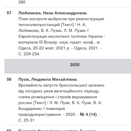
280
57
Любимова, Нина Александровна
.
План контроля выбросов при реконструкции
теплоэлектростанций [Текст] / Н. А.
Любимова, В. К. Пузик, Л. М. Пузик //
Євроінтеграція екологічної політики України :
матеріали III Всеукр. наук.-практ. конф., м.
Одеса, 20-22 жовт. 2021 р. - Одеса, 2021. -
С. 229-234.
2020
58
Пузік, Людмила Михайлівна
.
Врожайність капусти брюссельської залежно
від погодних умов вегетаційнолго періоду,
схеми розміщення і строків вершкування
рослин [Текст] / Л. М. Пузік, В. К. Пузік, В. А.
Бондаренко // Інженерія
природокористування. - 2020. -
№ 4 (14)
. -
С. 25-31
59
Екологія біологічних систем.
Екологія