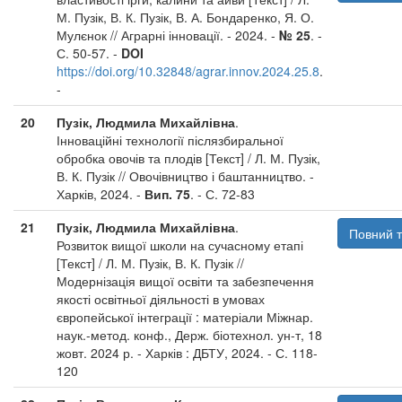
М. Пузік, В. К. Пузік, В. А. Бондаренко, Я. О.
Мулєнок // Аграрні інновації. - 2024. -
№ 25
. -
С. 50-57. -
DOI
https://doi.org/10.32848/agrar.innov.2024.25.8
.
-
20
Пузік, Людмила Михайлівна
.
Інноваційні технології післязбиральної
обробка овочів та плодів [Текст] / Л. М. Пузік,
В. К. Пузік // Овочівництво і баштанництво. -
Харків, 2024. -
Вип. 75
. - С. 72-83
21
Пузік, Людмила Михайлівна
.
Повний т
Розвиток вищої школи на сучасному етапі
[Текст] / Л. М. Пузік, В. К. Пузік //
Модернізація вищої освіти та забезпечення
якості освітньої діяльності в умовах
європейської інтеграції : матеріали Міжнар.
наук.-метод. конф., Держ. біотехнол. ун-т, 18
жовт. 2024 р. - Харків : ДБТУ, 2024. - С. 118-
120