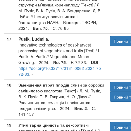
структури м’якуша коренеплоду [Текст] / Л.
М. Пузік, В. К. Пузік, В. А. Бондаренко, Д. В.
Чуйко // Інститут овочівництва і
баштанництва НААН. - Вінниця : ТВОРИ,
2024. -
Вип. 75
. - С. 76-85
17
Pusik, Ludmila
.
Повний т
Innovative technologies of post-harvest
processing of vegetables and fruits [Text] / L.
Pusik, V. Pusik // Vegetable and Melon
Growing. - 2024. -
No. 75
. - P. 72-83. -
DOI
https://doi.org/10.32717/0131-0062-2024-75-
72-83
. -
18
Зменшення втрат плодів
сливи за обробки
Повний т
саліциловою кислотою [Текст] / Л. М. Пузік,
В. К. Пузік, Т. В. Гавриш, Н. О. Дідух //
Повний т
Рослинництво, селекція і насінництво,
плодоовочівництво. - 2024. -
Вип. 2
. - С.
141-157
19
Утилітарна цінність та
декоративні
Повний т
властивості ірги, калини та айви [Текст] / Л.