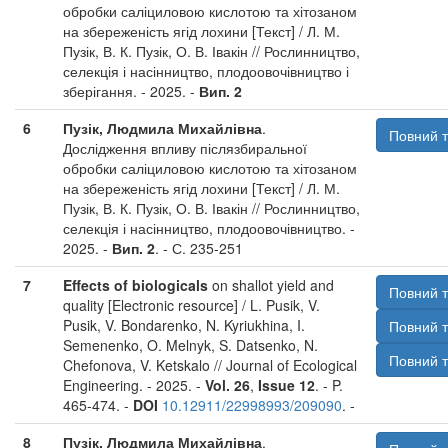
обробки саліциловою кислотою та хітозаном
на збереженість ягід лохини [Текст] / Л. М.
Пузік, В. К. Пузік, О. В. Івакін // Рослинництво,
селекція і насінництво, плодоовочівництво і
зберігання. - 2025. -
Вип. 2
6
Пузік, Людмила Михайлівна
.
Повний т
Дослідження впливу післязбиральної
обробки саліциловою кислотою та хітозаном
на збереженість ягід лохини [Текст] / Л. М.
Пузік, В. К. Пузік, О. В. Івакін // Рослинництво,
селекція і насінництво, плодоовочівництво. -
2025. -
Вип. 2
. - С. 235-251
7
Effects of biologicals
on shallot yield and
Повний т
quality [Electronic resource] / L. Pusik, V.
Pusik, V. Bondarenko, N. Kyriukhina, I.
Повний т
Semenenko, O. Melnyk, S. Datsenko, N.
Повний т
Chefonova, V. Ketskalo // Journal of Ecological
Engineering. - 2025. -
Vol. 26
,
Issue 12
. - P.
465-474. -
DOI
10.12911/22998993/209090
. -
8
Пузік, Людмила Михайлівна
.