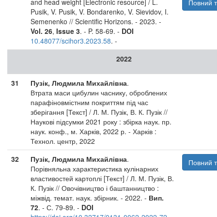
and head weight [Electronic resource] / L.
Повний т
Pusik, V. Pusik, V. Bondarenko, V. Sievidov, I.
Semenenko // Scientific Horizons. - 2023. -
Vol. 26
,
Issue 3
. - P. 58-69. -
DOI
10.48077/scihor3.2023.58
. -
2022
31
Пузік, Людмила Михайлівна
.
Втрата маси цибулин часнику, оброблених
парафіновмістним покриттям під час
зберігання [Текст] / Л. М. Пузік, В. К. Пузік //
Наукові підсумки 2021 року : збірка наук. пр.
наук. конф., м. Харків, 2022 р. - Харків :
Технол. центр, 2022
32
Пузік, Людмила Михайлівна
.
Повний т
Порівняльна характеристика кулінарних
властивостей картоплі [Текст] / Л. М. Пузік, В.
К. Пузік // Овочівництво і баштанництво :
міжвід. темат. наук. збірник. - 2022. -
Вип.
72
. - С. 79-89. -
DOI