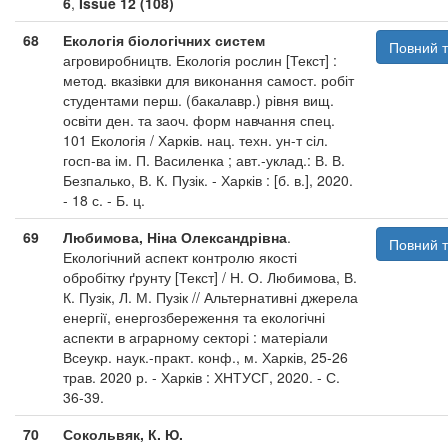
6
,
Issue 12 (108)
68
Екологія біологічних систем
Повний т
агровиробництв. Екологія рослин [Текст] :
метод. вказівки для виконання самост. робіт
студентами перш. (бакалавр.) рівня вищ.
освіти ден. та заоч. форм навчання спец.
101 Екологія / Харків. нац. техн. ун-т сіл.
госп-ва ім. П. Василенка ; авт.-уклад.: В. В.
Безпалько, В. К. Пузік. - Харків : [б. в.], 2020.
- 18 с. - Б. ц.
69
Любимова, Ніна Олександрівна
.
Повний т
Екологічний аспект контролю якості
обробітку ґрунту [Текст] / Н. О. Любимова, В.
К. Пузік, Л. М. Пузік // Альтернативні джерела
енергії, енергозбереження та екологічні
аспекти в аграрному секторі : матеріали
Всеукр. наук.-практ. конф., м. Харків, 25-26
трав. 2020 р. - Харків : ХНТУСГ, 2020. - С.
36-39.
70
Сокольвяк, К. Ю.