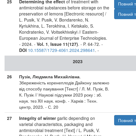
25
Determining the effect
of treatment with
Повний т
antimicrobial substances before storage on the
preservation of lemons [Electronic resource] /
Повний т
L. Pusik, V. Pusik, V. Bondarenko, N.
Kyriukhina, L. Terokhina, I. Ketskalo, S.
Kondratenko, V. Voitsekhivskyi // Eastern-
European Journal of Enterprise Technologies.
- 2024. -
Vol. 1
,
Issue 11(127)
. - P. 64-72. -
DOI
10.15587/1729-4061.2024.298641
. -
2023
26
Пузік, Людмила Михайлівна
.
Збереженість коренеплодів Дайкону залежно
від способу пакування [Текст] / Л. М. Пузік, В.
К. Пузік // Наукові підсумки 2023 року : зб.
наук. тез XІІ наук. конф. - Харків : Техн.
центр, 2023. - С. 20
27
Integrity of winter
garlic depending on
Повний т
varietal characteristics, packaging and
antimicrobial treatment [Text] / L. Pusik, V.