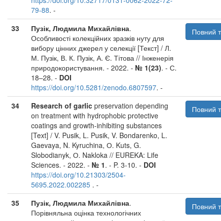
https://doi.org/10.32717/0131-0062-2022-72-
79-88
. -
33
Пузік, Людмила Михайлівна
.
Повний т
Особливості колекційних зразків нуту для
вибору цінних джерел у селекції [Текст] / Л.
М. Пузік, В. К. Пузік, А. Є. Тітова // Інженерія
природокористування. - 2022. -
№ 1(23)
. - С.
18–28. -
DOI
https://doi.org/10.5281/zenodo.6807597
. -
34
Research of garlic
preservation depending
Повний т
on treatment with hydrophobic protective
coatings and growth-inhibiting substances
[Text] / V. Pusik, L. Pusik, V. Bondarenko, L.
Gaevaya, N. Kyruchina, О. Kuts, G.
Slobodianyk, О. Nakloka // EUREKA: Life
Sciences. - 2022. -
№ 1
. - P. 3-10. -
DOI
https://doi.org/10.21303/2504-
5695.2022.002285
. -
35
Пузік, Людмила Михайлівна
.
Повний т
Порівняльна оцінка технологічних