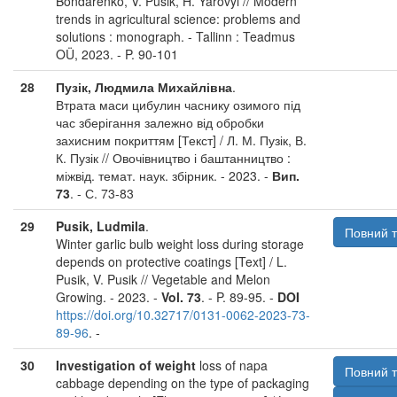
Bondarenko, V. Pusik, H. Yarovyi // Modern
trends in agricultural science: problems and
solutions : monograph. - Tallinn : Teadmus
OÜ, 2023. - P. 90-101
28
Пузік, Людмила Михайлівна
.
Втрата маси цибулин часнику озимого під
час зберігання залежно від обробки
захисним покриттям [Текст] / Л. М. Пузік, В.
К. Пузік // Овочівництво і баштанництво :
міжвід. темат. наук. збірник. - 2023. -
Вип.
73
. - С. 73-83
29
Pusik, Ludmila
.
Повний т
Winter garlic bulb weight loss during storage
depends on protective coatings [Text] / L.
Pusik, V. Pusik // Vegetable and Melon
Growing. - 2023. -
Vol. 73
. - P. 89-95. -
DOI
https://doi.org/10.32717/0131-0062-2023-73-
89-96
. -
30
Investigation of weight
loss of napa
Повний т
cabbage depending on the type of packaging