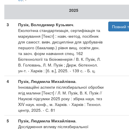
2025
3
Пузік, Володимир Кузьмич
.
Повний т
Екологічна стандартизація, сертифікація та
маркування [Текст] : навч.-метод. посібник
для самост. вивч. дисципліни для здобувачів
першого (бакалавр.) рівня вищ. освіти ден.
та заоч. форм навчання спец. 162
Біотехнології та біоінженерія / В. К. Пузік, Л.
В. Головань, Л. М. Пузік ; Держ. біотехнол.
ун-т. - Харків : [б. в.], 2025. - 139 с. - Б. ц.
4
Пузік, Людмила Михайлівна
.
Інноваційні аспекти післязбиральної обробки
ягід малини [Текст] / Л. М. Пузік, В. К. Пузік //
Наукові підсумки 2025 року : збірка наук. тез
XІV наук. конф., м. Харків. - Харків : Технол.
центр, 2025. - С. 81
5
Пузік, Людмила Михайлівна
.
Дослідження впливу післязбиральної