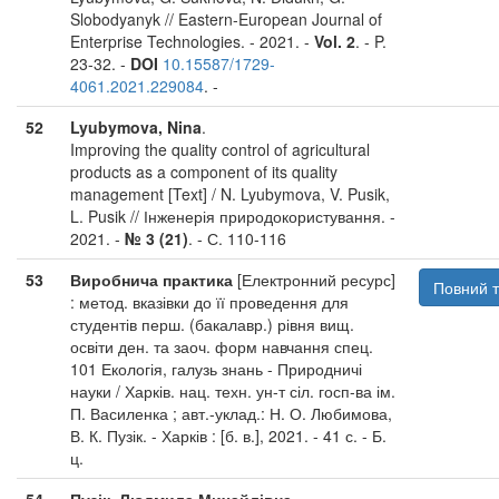
Slobodyanyk // Eastern-European Journal of
Enterprise Technologies. - 2021. -
Vol. 2
. - P.
23-32. -
DOI
10.15587/1729-
4061.2021.229084
. -
52
Lyubymova, Nina
.
Improving the quality control of agricultural
products as a component of its quality
management [Text] / N. Lyubymova, V. Pusik,
L. Pusik // Інженерія природокористування. -
2021. -
№ 3 (21)
. - С. 110-116
53
Виробнича практика
[Електронний ресурс]
Повний т
: метод. вказівки до її проведення для
студентів перш. (бакалавр.) рівня вищ.
освіти ден. та заоч. форм навчання спец.
101 Екологія, галузь знань - Природничі
науки / Харків. нац. техн. ун-т сіл. госп-ва ім.
П. Василенка ; авт.-уклад.: Н. О. Любимова,
В. К. Пузік. - Харків : [б. в.], 2021. - 41 с. - Б.
ц.