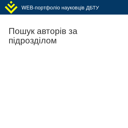
WEB-портфоліо науковців ДБТУ
Toggl
navig
Пошук авторів за
підрозділом