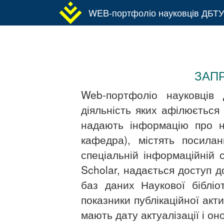
WEB-портфоліо науковців ДБТУ
ЗАП
Web-портфоліо науковців 
діяльність яких афілюється
надають інформацію про на
кафедра), містять посила
спеціальній інформаційній 
Scholar, надається доступ д
баз даних Наукової бібліо
показники публікаційної акт
мають дату актуалізації і 