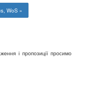
us, WoS »
аження і пропозиції просимо