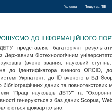
Головна
Пошук за ПІБ
РОШУЄМО ДО ІНФОРМАЦІЙНОГО ПОР
ДБТУ представляє багаторічні результат
 з Державним біотехнологічним університето
уковців (вчене звання, науковий ступінь,
ння до ідентифікатора вченого ORCID, до 
системі Укрпатент, до ID вченого в БД Sco
о бібліографічних даних та повнотекстових 
теки "Праці науковців ДБТУ" та "Охоронні 
ивності генеруються з баз даних Scopus, Web 
оновлюються щоквартально.