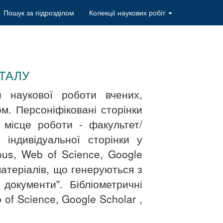
Пошук за підрозділом
Колекції наукових робіт
ТАЛУ
и наукової роботи вчених,
м. Персоніфіковані сторінки
 місце роботи - факультет/
індивідуальної сторінки у
pus, Web of Science, Google
матеріалів, що генеруються з
документи". Бібліометричні
of Science, Google Scholar ,