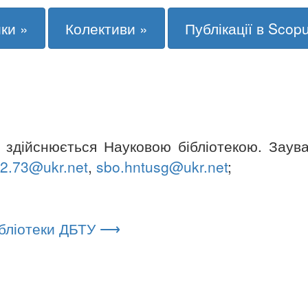
ки »
Колективи »
Публікації в Scop
 здійснюється Науковою бібліотекою. Заув
t2.73@ukr.net
,
sbo.hntusg@ukr.net
;
ібліотеки ДБТУ ⟶