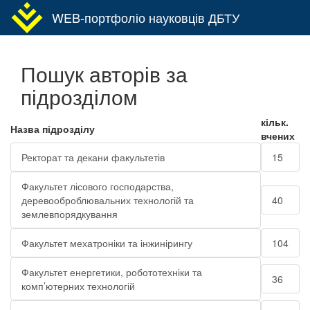
WEB-портфоліо науковців ДБТУ
Toggl
navig
Пошук авторів за
підрозділом
кільк.
Назва підрозділу
вчених
Ректорат та декани факультетів
15
Факультет лісового господарства,
деревооброблювальних технологій та
40
землевпорядкування
Факультет мехатроніки та інжинірингу
104
Факультет енергетики, робототехніки та
36
комп’ютерних технологій