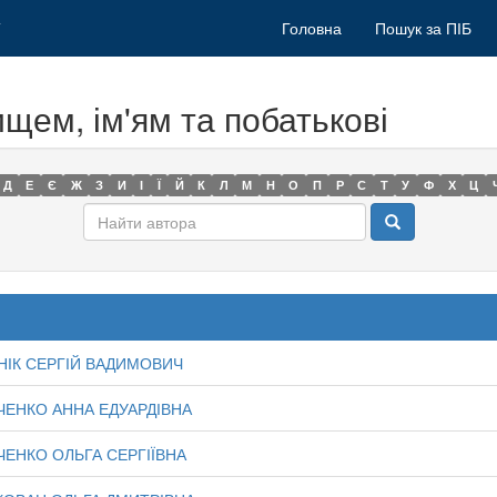
Головна
Пошук за ПІБ
ищем, ім'ям та побатькові
Д
Е
Є
Ж
З
И
І
Ї
Й
К
Л
М
Н
О
П
Р
С
Т
У
Ф
Х
Ц
НІК СЕРГІЙ ВАДИМОВИЧ
ЧЕНКО АННА ЕДУАРДІВНА
ЧЕНКО ОЛЬГА СЕРГІЇВНА