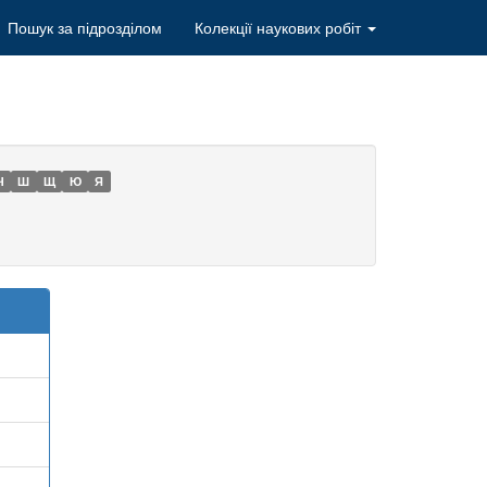
Пошук за підрозділом
Колекції наукових робіт
Ч
Ш
Щ
Ю
Я