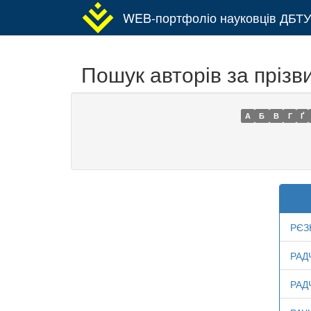
WEB-портфоліо науковців ДБТУ
Пошук авторів за прізв
А
Б
В
Г
Ґ
РЄЗ
РАД
РАД