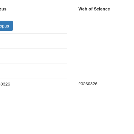
pus
Web of Science
opus
20260326
60326