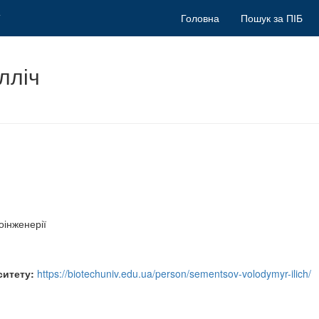
Головна
Пошук за ПІБ
лліч
оінженерії
ситету:
https://biotechuniv.edu.ua/person/sementsov-volodymyr-ilich/