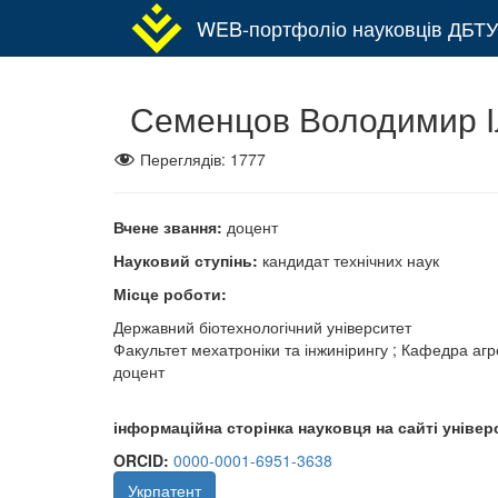
WEB-портфоліо науковців ДБТУ
Семенцов Володимир І
Переглядів:
1777
Вчене звання:
доцент
Науковий ступінь:
кандидат технічних наук
Місце роботи:
Державний біотехнологічний університет
Факультет мехатроніки та інжинірингу ; Кафедра агр
доцент
інформаційна сторінка науковця на сайті універ
ORCID:
0000-0001-6951-3638
Укрпатент