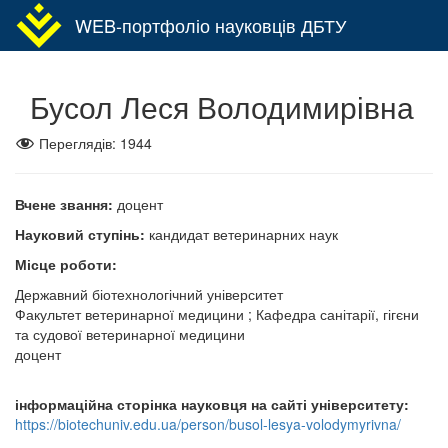
WEB-портфоліо науковців ДБТУ
Toggl
navig
Бусол Леся Володимирівна
Переглядів:
1944
Вчене звання:
доцент
Науковий ступінь:
кандидат ветеринарних наук
Місце роботи:
Державний біотехнологічний університет
Факультет ветеринарної медицини ; Кафедра санітарії, гігєни
та судової ветеринарної медицини
доцент
інформаційна сторінка науковця на сайті університету:
https://biotechuniv.edu.ua/person/busol-lesya-volodymyrivna/