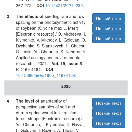
267-272. -
DOI
10.15421/2021_239
. -
3
The effects of
seeding rate and row
Повний текст
spacing on the photosynthetic activity
of soybean (Glycine max L. Merr)
Повний текст
[Electronic resource] / O. Mikheeva, I.
Повний текст
Klymenko, V. Mikheev, L. Golovan, O.
Dychenko, S. Stankevych, H. Chechui,
O. Laslo, Yu. Chuprina, S. Nahorna //
Applied ecology and environmental
research. - 2021. -
Vol. 19
,
Issue 5
. -
P. 4169-4184. -
DOI
10.15666/aeer/1905_41694184
. -
2020
4
The level of
adaptability of
Повний текст
perspective samples of soft and
durum spring wheat in Ukrainian
Повний текст
forest-steppe [Electronic resource] /
Повний текст
Yu. Chuprina, I. Klymenko, D. Havva,
L. Golovan, I. Buzina, A. Titova, V.