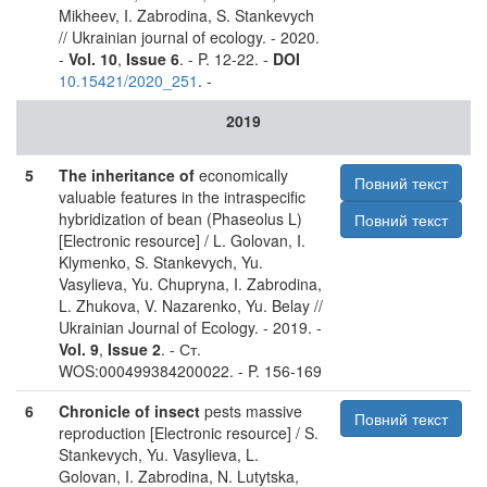
Mikheev, I. Zabrodina, S. Stankevych
// Ukrainian journal of ecology. - 2020.
-
Vol. 10
,
Issue 6
. - P. 12-22. -
DOI
10.15421/2020_251
. -
2019
5
The inheritance of
economically
Повний текст
valuable features in the intraspecific
hybridization of bean (Phaseolus L)
Повний текст
[Electronic resource] / L. Golovan, I.
Klymenko, S. Stankevych, Yu.
Vasylieva, Yu. Chupryna, I. Zabrodina,
L. Zhukova, V. Nazarenko, Yu. Belay //
Ukrainian Journal of Ecology. - 2019. -
Vol. 9
,
Issue 2
. - Ст.
WOS:000499384200022. - P. 156-169
6
Chronicle of insect
pests massive
Повний текст
reproduction [Electronic resource] / S.
Stankevych, Yu. Vasylieva, L.
Golovan, I. Zabrodina, N. Lutytska,