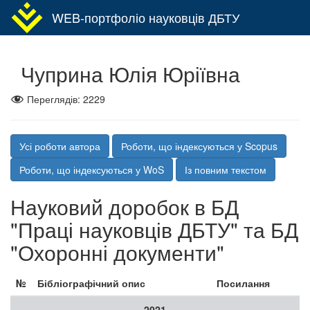
WEB-портфоліо науковців ДБТУ
Toggl
navig
Чуприна Юлія Юріївна
Переглядів:
2229
Усі роботи автора
Роботи, що індексуються у Scopus
Роботи, що індексуються у WoS
Із повним текстом
Науковий доробок в БД
"Праці науковців ДБТУ" та БД
"Охоронні документи"
№
Бібліографічний опис
Посилання
2021