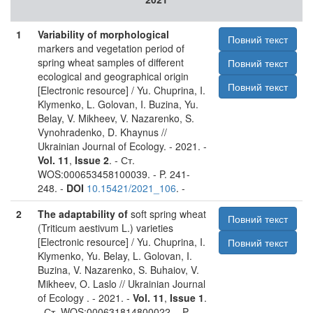
1
Variability of morphological
Повний текст
markers and vegetation period of
spring wheat samples of different
Повний текст
ecological and geographical origin
Повний текст
[Electronic resource] / Yu. Chuprina, I.
Klymenko, L. Golovan, I. Buzina, Yu.
Belay, V. Mikheev, V. Nazarenko, S.
Vynohradenko, D. Khaynus //
Ukrainian Journal of Ecology. - 2021. -
Vol. 11
,
Issue 2
. - Ст.
WOS:000653458100039. - P. 241-
248. -
DOI
10.15421/2021_106
. -
2
The adaptability of
soft spring wheat
Повний текст
(Triticum aestivum L.) varieties
[Electronic resource] / Yu. Chuprina, I.
Повний текст
Klymenko, Yu. Belay, L. Golovan, I.
Buzina, V. Nazarenko, S. Buhaiov, V.
Mikheev, O. Laslo // Ukrainian Journal
of Ecology . - 2021. -
Vol. 11
,
Issue 1
.
- Ст. WOS:000631814800022. - P.