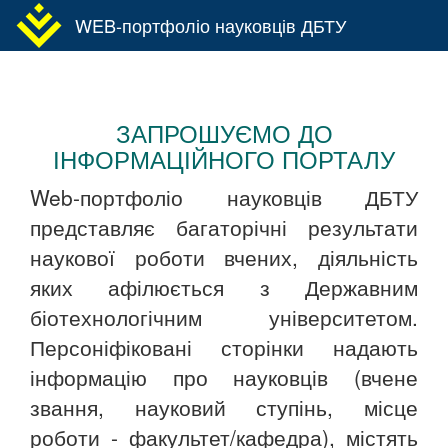
WEB-портфоліо науковців ДБТУ
Toggl
navig
ЗАПРОШУЄМО ДО
ІНФОРМАЦІЙНОГО ПОРТАЛУ
Web-портфоліо науковців ДБТУ
представляє багаторічні результати
наукової роботи вчених, діяльність
яких афілюється з Державним
біотехнологічним університетом.
Персоніфіковані сторінки надають
інформацію про науковців (вчене
звання, науковий ступінь, місце
роботи - факультет/кафедра), містять