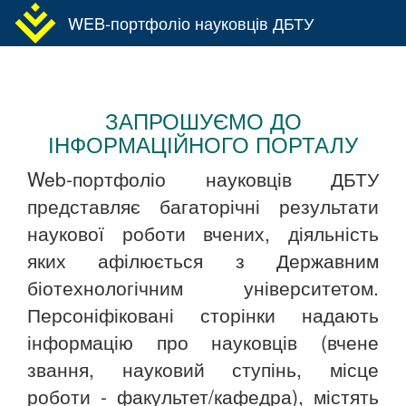
WEB-портфоліо науковців ДБТУ
Toggl
navig
ЗАПРОШУЄМО ДО
ІНФОРМАЦІЙНОГО ПОРТАЛУ
Web-портфоліо науковців ДБТУ
представляє багаторічні результати
наукової роботи вчених, діяльність
яких афілюється з Державним
біотехнологічним університетом.
Персоніфіковані сторінки надають
інформацію про науковців (вчене
звання, науковий ступінь, місце
роботи - факультет/кафедра), містять